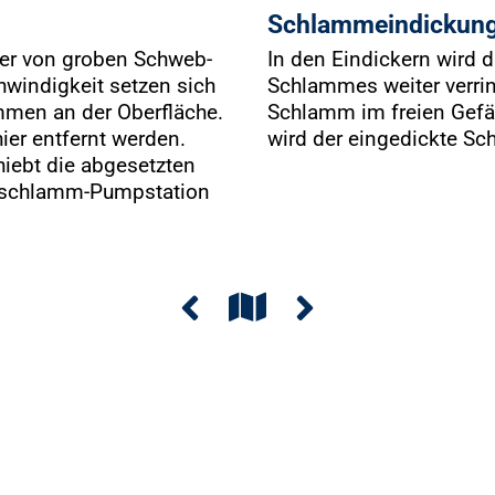
Schlammeindickun
ser von groben Schweb­
In den Eindickern wird 
chwindigkeit setzen sich
Schlammes weiter verrin
mmen an der Oberfläche.
Schlamm im freien Gefä
ier entfernt werden.
wird der eingedickte 
iebt die abgesetzten
chschlamm-­Pumpstation
vorhergehende
nächste
zurück
Station
Station
zum
Anfang
der
Tour