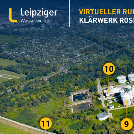
ÜBERSICHT
KLÄRWERK-
STATIONEN
10
11
9